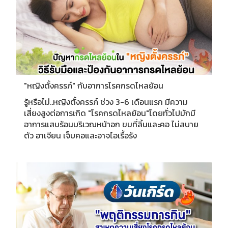
"หญิงตั้งครรภ์" กับอาการโรคกรดไหลย้อน
รู้หรือไม่..หญิงตั้งครรภ์ ช่วง 3-6 เดือนแรก มีความ
เสี่ยงสูงต่อการเกิด "โรคกรดไหลย้อน"โดยทั่วไปมักมี
อาการแสบร้อนบริเวณหน้าอก ขมที่ลิ้นและคอ ไม่สบาย
ตัว อาเจียน เจ็บคอและอาจไอเรื้อรัง