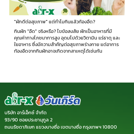
"ผักดีต่อสุขภาพ" แต่ทำไมกินแล้วท้องอืด?
กินผัก "อืด" จริงหรือ? ไขข้อสงสัย ผักเป็นอาหารที่มี
คุณค่าทางโภชนาการสูง อุดมไปด้วยวิตามิน แร่ธาตุ และ
ใยอาหาร ซึ่งมีความสำคัญต่อสุขภาพร่างกาย แต่อาการ
ท้องอืดจากกินผักอาจเกิดจากสาเหตุได้เช่นกัน
บริษัท อาร์เอ็กซ์ จำกัด
93/90 ซอยประชานุกูล 2
ถนนรัชดาภิเษก แขวงบางซื่อ เขตบางซื่อ กรุงเทพฯ 10800