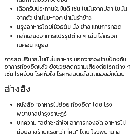
เลือกรับประทานไขมันดี เช่น ไขมันจากปลา ไขมัน
จากถั่ว น้ำมันมะกอก น้ำมันรำข้าว
ปรุงอาหารโดยใช้วิธีต้ม นึ่ง ย่าง แทนการทอด
หลีกเลี่ยงอาหารแปรรูปต่าง ๆ เช่น ไส้กรอก
เบคอน หมูยอ
การลดปริมาณไขมันในอาหาร นอกจากจะช่วยป้องกัน
อาการท้องอืดแล้ว ยังช่วยลดความเสี่ยงต่อโรคต่าง ๆ
เช่น โรคอ้วน โรคหัวใจ โรคหลอดเลือดสมองอีกด้วย
อ้างอิง
หนังสือ "อาหารไม่ย่อย ท้องอืด" โดย โรง
พยาบาลบำรุงราษฎร์
บทความ "อย่าชะล่าใจ! อาการท้องอืด อาหารไม่
ย่อยอาจร้ายแรงกว่าที่คิด" โดย โรงพยาบาล