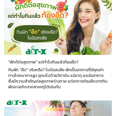
"ผักดีต่อสุขภาพ" แต่ทำไมกินแล้วท้องอืด?
กินผัก "อืด" จริงหรือ? ไขข้อสงสัย ผักเป็นอาหารที่มีคุณค่า
ทางโภชนาการสูง อุดมไปด้วยวิตามิน แร่ธาตุ และใยอาหาร
ซึ่งมีความสำคัญต่อสุขภาพร่างกาย แต่อาการท้องอืดจากกิน
ผักอาจเกิดจากสาเหตุได้เช่นกัน