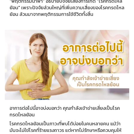
"พฤติกรรมนำพา" อธิบายปัจจัยเสี่ยงการเกิด "โรคกรดไหล
ย้อน" เพราะปัจจัยส่วนใหญ่ที่เพิ่มความเสี่ยงของโรคกรดไหล
ย้อน ล้วนมาจากพฤติกรรมการใช้ชีวิตทั้งสิ้น
อาการต่อไปนี้อาจบ่งบอกว่า คุณกำลังเข้าข่ายเสี่ยงเป็นโรค
กรดไหลย้อน
โรคกรดไหลย้อนเป็นภาวะที่พบได้บ่อยในคนหลายคน แม้ว่า
มันจะไม่ใช่โรคที่ร้ายแรงถาวร แต่หากไม่รักษาหรือควบคุมให้