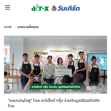
HOME
บทความทั้งหมด
"แคมเปญใจฟู" โดย อาร์เอ็กซ์ กรุ๊ป ร่วมกับมูลนิธิออทิสติก
ไทย