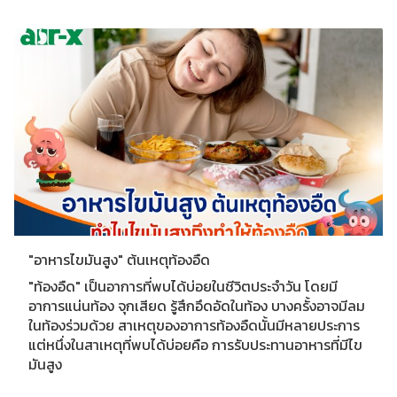
"อาหารไขมันสูง" ต้นเหตุท้องอืด
"ท้องอืด" เป็นอาการที่พบได้บ่อยในชีวิตประจำวัน โดยมี
อาการแน่นท้อง จุกเสียด รู้สึกอึดอัดในท้อง บางครั้งอาจมีลม
ในท้องร่วมด้วย สาเหตุของอาการท้องอืดนั้นมีหลายประการ
แต่หนึ่งในสาเหตุที่พบได้บ่อยคือ การรับประทานอาหารที่มีไข
มันสูง