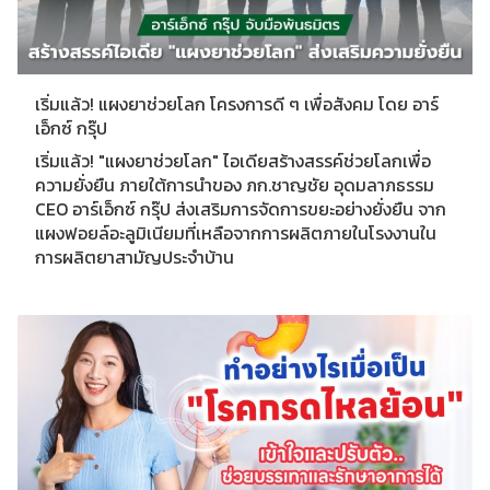
เริ่มแล้ว! แผงยาช่วยโลก โครงการดี ๆ เพื่อสังคม โดย อาร์
เอ็กซ์ กรุ๊ป
เริ่มแล้ว! "แผงยาช่วยโลก" ไอเดียสร้างสรรค์ช่วยโลกเพื่อ
ความยั่งยืน ภายใต้การนำของ ภก.ชาญชัย อุดมลาภธรรม
CEO อาร์เอ็กซ์ กรุ๊ป ส่งเสริมการจัดการขยะอย่างยั่งยืน จาก
แผงฟอยล์อะลูมิเนียมที่เหลือจากการผลิตภายในโรงงานใน
การผลิตยาสามัญประจำบ้าน