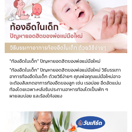
"ท้องอืดในเด็ก" ปัญหายอดฮิตของพ่อแม่มือใหม่
"ท้องอืดในเด็ก" ปัญหายอดฮิตของพ่อแม่มือใหม่ วิธีบรรเทา
อาการท้องอืดในเด็ก ด้วยวิธีง่ายๆ คุณพ่อคุณแม่มือใหม่อาจ
จะต้องสังเกตอาการท้องอืดของลูก เช่น เรอบ่อย อึดอัดแน่น
ท้องโดยเฉพาะหลังรับประทานอาหารท้องโตเป็นพัก ๆ
ผายลมบ่อย และร้องไห้งอแง