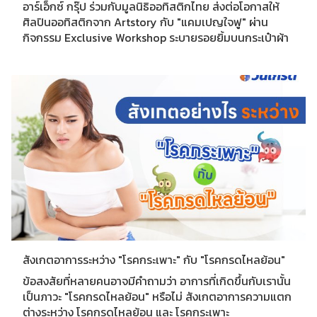
อาร์เอ็กซ์ กรุ๊ป ร่วมกับมูลนิธิออทิสติกไทย ส่งต่อโอกาสให้
ศิลปินออทิสติกจาก Artstory กับ "แคมเปญใจฟู" ผ่าน
กิจกรรม Exclusive Workshop ระบายรอยยิ้มบนกระเป๋าผ้า
สังเกตอาการระหว่าง "โรคกระเพาะ" กับ "โรคกรดไหลย้อน"
ข้อสงสัยที่หลายคนอาจมีคำถามว่า อาการที่เกิดขึ้นกับเรานั้น
เป็นภาวะ "โรคกรดไหลย้อน" หรือไม่ สังเกตอาการความแตก
ต่างระหว่าง โรคกรดไหลย้อน และ โรคกระเพาะ